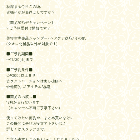
秋深まる今日この頃、
皆様いかがお過ごしですか？
【商品20%offキャンペーン】
\ ご予約受付け開始です /
美容室専売品シャンプー/ヘアケア商品/その他
(クオレ化粧品以外が対象です)
■ご予約期間■
〜11/30(土)まで
■ご予約条件■
☆¥3000以上ヨリ
☆ラクトローションはお1人様1本
☆他商品は1アイテム2品迄
■商品のお渡し■
12月から行ないます
（キャンセル不可ご了承下さい)
使ってみたい商品や、まとめ買いなどに
この機会に是非お役立て下さいね♪
詳しくはスタッフまで。
今年も残すところあと2ヶ月となりました☆