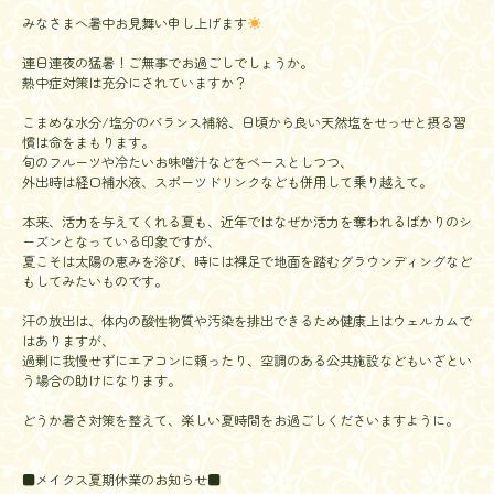
みなさまへ暑中お見舞い申し上げます
連日連夜の猛暑！ご無事でお過ごしでしょうか。
熱中症対策は充分にされていますか？
こまめな水分/塩分のバランス補給、日頃から良い天然塩をせっせと摂る習
慣は命をまもります。
旬のフルーツや冷たいお味噌汁などをベースとしつつ、
外出時は経口補水液、スポーツドリンクなども併用して乗り越えて。
本来、活力を与えてくれる夏も、近年ではなぜか活力を奪われるばかりのシ
ーズンとなっている印象ですが、
夏こそは太陽の恵みを浴び、時には裸足で地面を踏むグラウンディングなど
もしてみたいものです。
汗の放出は、体内の酸性物質や汚染を排出できるため健康上はウェルカムで
はありますが、
過剰に我慢せずにエアコンに頼ったり、空調のある公共施設などもいざとい
う場合の助けになります。
どうか暑さ対策を整えて、楽しい夏時間をお過ごしくださいますように。
■メイクス夏期休業のお知らせ■