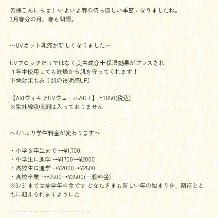
皆様こんにちは！ いよいよ春の待ち遠しい季節になりましたね。
3月春分の月、春も間際。
〜UVカット乳液が新しくなりました〜
UVブロックだけではなく美白成分
保湿効果がプラスされ
１年中使用しても乾燥から肌を守ってくれます！
下地効果もあり肌の透明感UP⤴︎
【AXIヴィキアUVヴェールAR＋】 ¥3850(税込)
※紫外線吸収剤は入っておりません
〜4/1より学生料金が変わります〜
・小学６年生まで →¥1,700
・中学生に進学 →¥1700→¥2000
・高校生に進学 →¥2000→¥2500
・高校卒業 →¥2500→¥3500(一般料金)
※3/31までは前学年料金です どなたさまも新しい年の始まりを、期待とと
もに迎えられますように☆
ーーーーーーーーーーーーーー